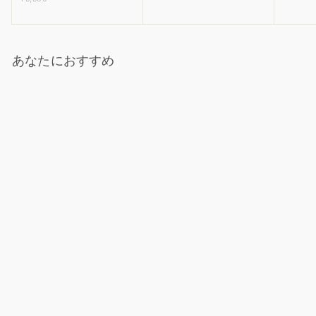
5
,
,
3
,
5
0
0
0
あなたにおすすめ
0
ログインが必要です
アカウントにログインして、ウィッシュリストに商品を追加した
り、以前に保存したアイテムを表示したりできます。
ログイン
SOLD OUT
THE NORTH FACE｜ZIZ
Aconcagua Jacket ND92451
THE NORTH FACE
¥
¥37,400
3
7
,
4