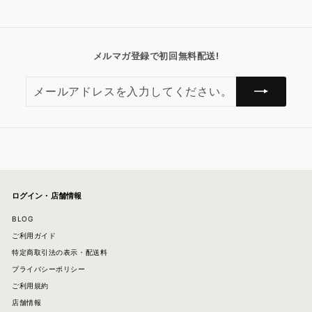
メルマガ登録で初回無料配送!
メ
購
ー
読
ル
す
ア
る
ド
レ
ス
を
入
ログイン・店舗情報
力
し
BLOG
て
ご利用ガイド
く
特定商取引法の表示・配送料
だ
さ
プライバシーポリシー
い。
ご利用規約
店舗情報