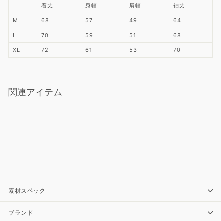
着丈
身幅
肩幅
袖丈
M
68
57
49
64
L
70
59
51
68
XL
72
61
53
70
関連アイテム
THE NORTH FACE｜ZIZ Aconcagua Jacket
ND92451
THE NORTH FACE
¥37,400
¥37,400
SOLD OUT
素材スペック
ブランド