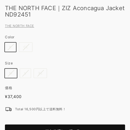
THE NORTH FACE｜ZIZ Aconcagua Jacket
ND92451
THE NORTH FACE
Color
K
CL
Size
M
L
XL
価格
定
¥37,400
¥37,400
価
Total 16,500円以上で送料無料！