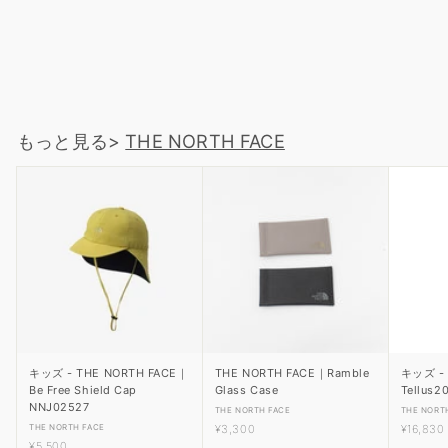
THE NORTH FACE｜ZIZ Aconcagua Jacket ND92451
THE NORTH FACE
¥
¥37,400
3
7
,
4
もっと見る>
THE NORTH FACE
0
0
キッズ - THE NORTH FACE｜
THE NORTH FACE｜Ramble
キッズ - 
Be Free Shield Cap
Glass Case
Tellus2
NNJ02527
THE NORTH FACE
THE NORT
¥
THE NORTH FACE
¥3,300
¥16,830
¥
3
¥5,500