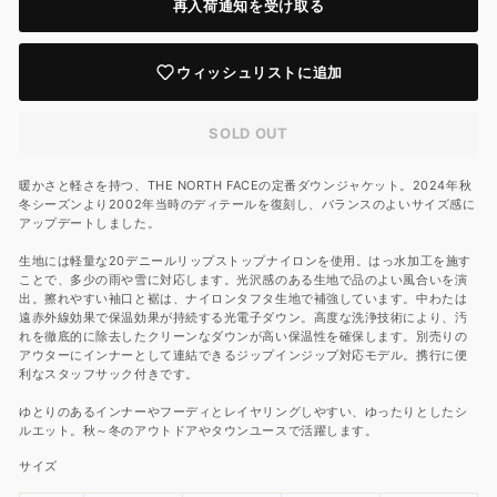
再入荷通知を受け取る
ウィッシュリストに追加
SOLD OUT
暖かさと軽さを持つ、THE NORTH FACEの定番ダウンジャケット。2024年秋
冬シーズンより2002年当時のディテールを復刻し、バランスのよいサイズ感に
アップデートしました。
生地には軽量な20デニールリップストップナイロンを使用。はっ水加工を施す
ことで、多少の雨や雪に対応します。光沢感のある生地で品のよい風合いを演
出。擦れやすい袖口と裾は、ナイロンタフタ生地で補強しています。中わたは
遠赤外線効果で保温効果が持続する光電子ダウン。高度な洗浄技術により、汚
れを徹底的に除去したクリーンなダウンが高い保温性を確保します。別売りの
アウターにインナーとして連結できるジップインジップ対応モデル。携行に便
利なスタッフサック付きです。
ゆとりのあるインナーやフーディとレイヤリングしやすい、ゆったりとしたシ
ルエット。秋～冬のアウトドアやタウンユースで活躍します。
サイズ