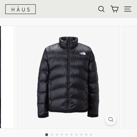
h
検索
a
u
s
-
n
e
t
s
t
o
r
e